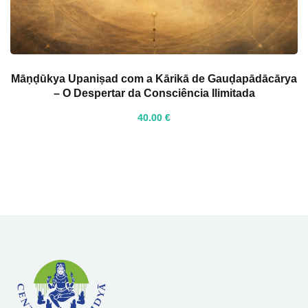
Māṇḍūkya Upaniṣad com a Kārikā de Gauḍapādācārya
– O Despertar da Consciência Ilimitada
40
.00
€