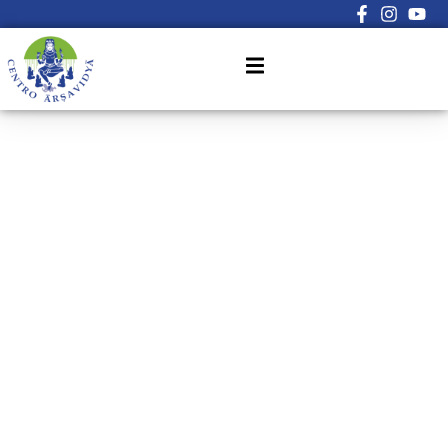
Sign in
Sign up
Sign in
Don’t have an account?
Sign up
Lost your password?
Remember me