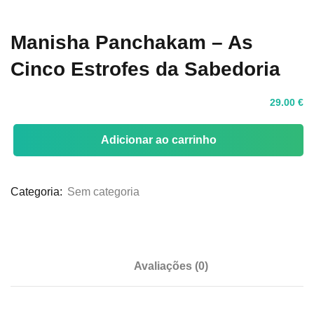
Sign up
Manisha Panchakam – As
Already have an account?
Sign in
Cinco Estrofes da Sabedoria
29
.00
€
Adicionar ao carrinho
Categoria:
Sem categoria
Avaliações (0)