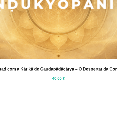
d com a Kārikā de Gauḍapādācārya – O Despertar da Cons
40
.00
€