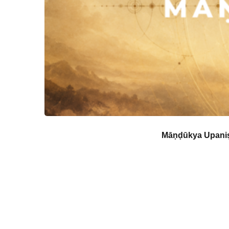
Māṇḍūkya Upaniṣa