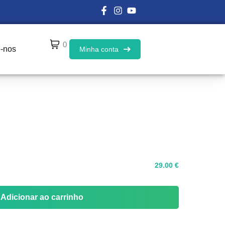
0
e-nos
Minha conta
29
.00
€
Adicionar ao carrinho