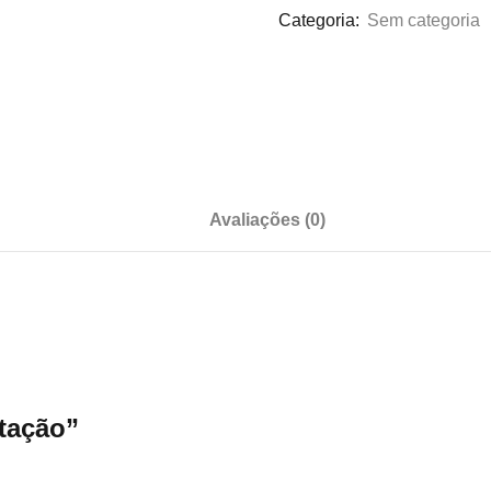
Categoria:
Sem categoria
Lost your password?
Remember me
Avaliações (0)
Sign up
Already have an account?
Sign in
itação”