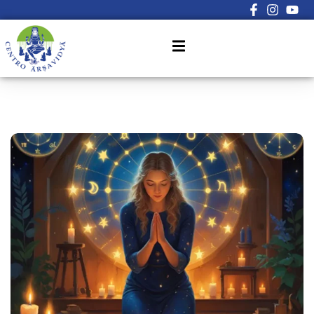
Sign in
Sign up
Sign in
Don’t have an account?
Sign up
Lost your password?
Remember me