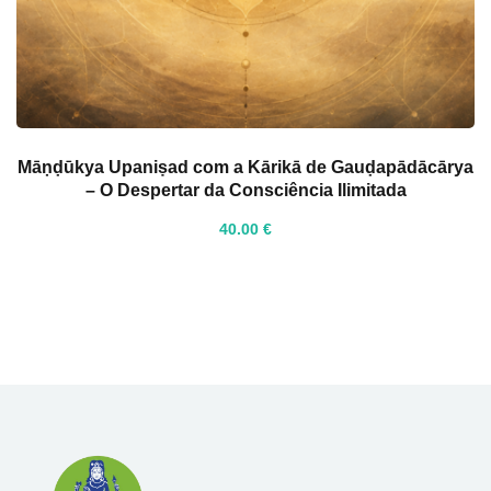
Māṇḍūkya Upaniṣad com a Kārikā de Gauḍapādācārya
– O Despertar da Consciência Ilimitada
40
.00
€