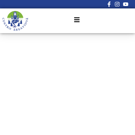
Sign in
Sign up
Sign in
Don’t have an account?
Sign up
Lost your password?
Remember me