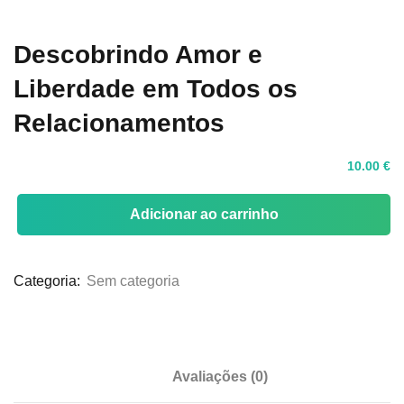
Sign up
Descobrindo Amor e
Already have an account?
Sign in
Liberdade em Todos os
Relacionamentos
10
.00
€
Adicionar ao carrinho
Categoria:
Sem categoria
Avaliações (0)