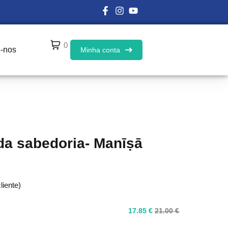
0
e-nos
Minha conta
 da sabedoria- Manīṣā
liente)
17
.85
€
21
.00
€