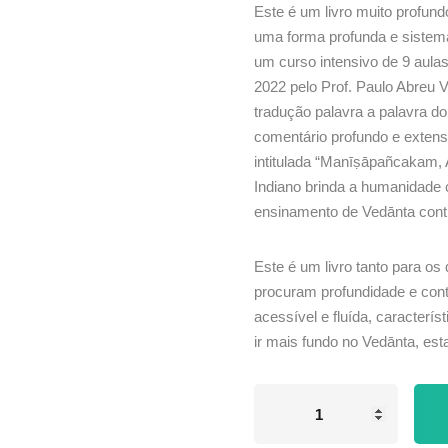
Este é um livro muito profun
de cliente
uma forma profunda e sistemát
um curso intensivo de 9 aula
Lost your password?
Remember me
2022 pelo Prof. Paulo Abreu V
tradução palavra a palavra d
comentário profundo e extens
intitulada “Manīṣāpañcakam, 
Indiano brinda a humanidade
ensinamento de Vedānta cont
Sign up
Already have an account?
Sign in
Este é um livro tanto para 
procuram profundidade e con
acessível e fluída, caracterí
ir mais fundo no Vedānta, est