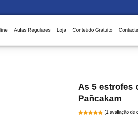
line
Aulas Regulares
Loja
Conteúdo Gratuito
Contact
Sign in
Sign up
Sign in
As 5 estrofes
Don’t have an account?
Sign up
Pañcakam
(
1
avaliação de c
Classificado
1
com
5.00
em 5 com
base em
classificação