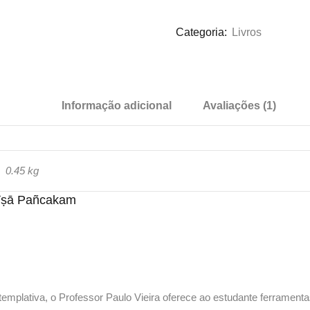
Categoria:
Livros
Informação adicional
Avaliações (1)
0.45 kg
nīṣā Pañcakam
ntemplativa, o Professor Paulo Vieira oferece ao estudante ferrament