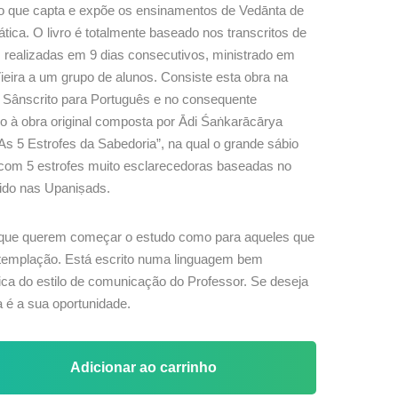
do que capta e expõe os ensinamentos de Vedānta de
ica. O livro é totalmente baseado nos transcritos de
s realizadas em 9 dias consecutivos, ministrado em
ieira a um grupo de alunos. Consiste esta obra na
o Sânscrito para Português e no consequente
o à obra original composta por Ādi Śaṅkarācārya
As 5 Estrofes da Sabedoria”, na qual o grande sábio
 com 5 estrofes muito esclarecedoras baseadas no
ido nas Upaniṣads.
os que querem começar o estudo como para aqueles que
templação. Está escrito numa linguagem bem
stica do estilo de comunicação do Professor. Se deseja
a é a sua oportunidade.
Adicionar ao carrinho