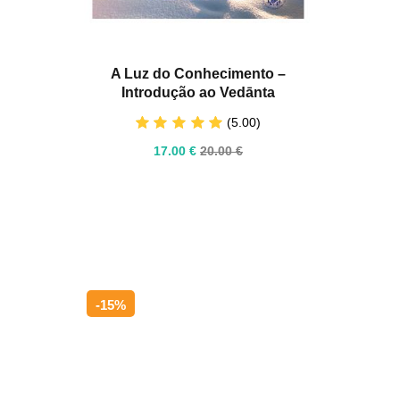
A Luz do Conhecimento –
Introdução ao Vedānta
(5.00)
17
.00
€
20
.00
€
-15%