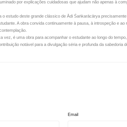
iluminado por explicações cuidadosas que ajudam não apenas à comp
ra o estudo deste grande clássico de Ādi Śaṅkarācārya precisamente p
tudante. A obra convida continuamente à pausa, à introspeção e ao 
 contemplação.
ica vez, é uma obra para acompanhar o estudante ao longo do tempo
tribuição notável para a divulgação séria e profunda da sabedoria 
Email