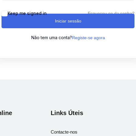
Keep me signed in
Esqueceu-se da senha?
Iniciar sessão
Lost your password?
Remember me
Não tem uma conta?
Registe-se agora
Sign up
Already have an account?
Sign in
line
Links Úteis
Contacte-nos