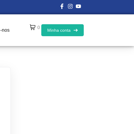
0
e-nos
Minha conta