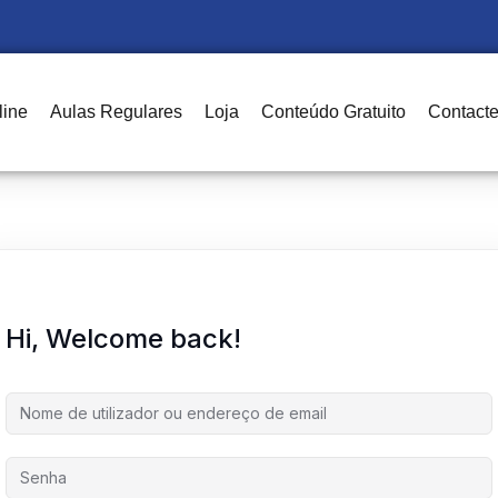
line
Aulas Regulares
Loja
Conteúdo Gratuito
Contact
Sign in
Sign up
Sign in
Don’t have an account?
Sign up
Hi, Welcome back!