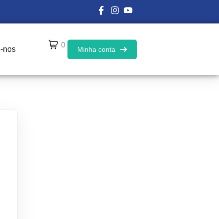
0
e-nos
Minha conta