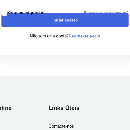
Keep me signed in
Esqueceu-se da senha?
Iniciar sessão
Lost your password?
Remember me
Não tem uma conta?
Registe-se agora
Sign up
Already have an account?
Sign in
line
Links Úteis
Contacte-nos