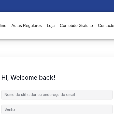
line
Aulas Regulares
Loja
Conteúdo Gratuito
Contact
Sign in
Sign up
Sign in
Don’t have an account?
Sign up
Hi, Welcome back!