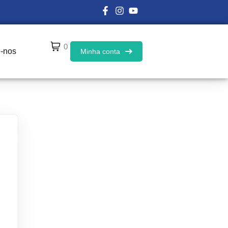
0
e-nos
Minha conta