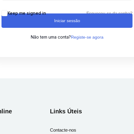
Keep me signed in
Esqueceu-se da senha?
Iniciar sessão
Lost your password?
Remember me
Não tem uma conta?
Registe-se agora
Sign up
Already have an account?
Sign in
line
Links Úteis
Contacte-nos