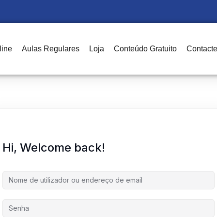
line
Aulas Regulares
Loja
Conteúdo Gratuito
Contact
Sign in
Sign up
Sign in
Don’t have an account?
Sign up
Hi, Welcome back!