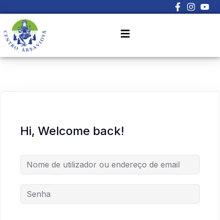
Sign in
Sign up
Sign in
Don’t have an account?
Sign up
Hi, Welcome back!
Lost your password?
Remember me