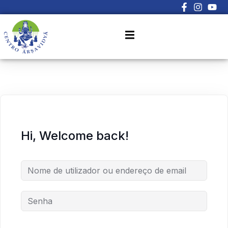
Sign in
Sign up
Sign in
Don’t have an account?
Sign up
Hi, Welcome back!
Lost your password?
Remember me