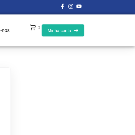
0
e-nos
Minha conta