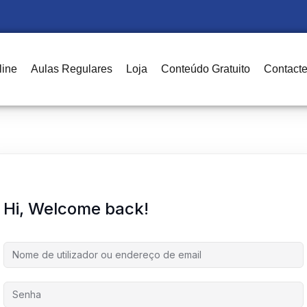
line
Aulas Regulares
Loja
Conteúdo Gratuito
Contact
Sign in
Sign up
Sign in
Don’t have an account?
Sign up
Hi, Welcome back!