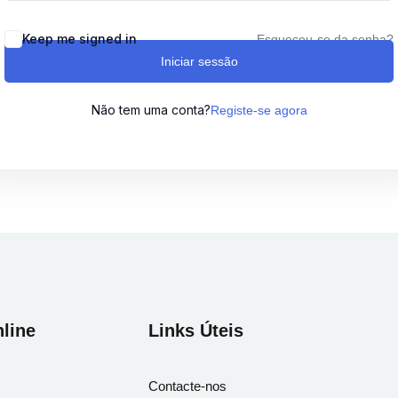
Keep me signed in
Esqueceu-se da senha?
Iniciar sessão
Lost your password?
Remember me
Não tem uma conta?
Registe-se agora
Sign up
Already have an account?
Sign in
line
Links Úteis
Contacte-nos