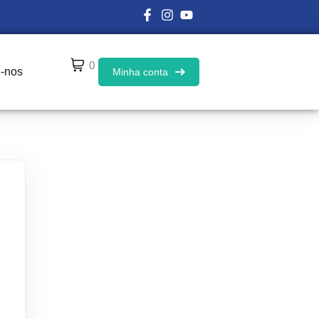
0
e-nos
Minha conta