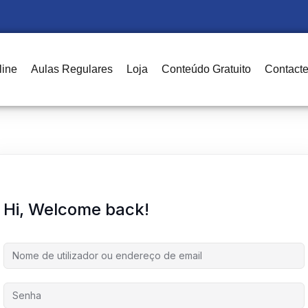
line
Aulas Regulares
Loja
Conteúdo Gratuito
Contact
Sign in
Sign up
Sign in
Don’t have an account?
Sign up
Hi, Welcome back!