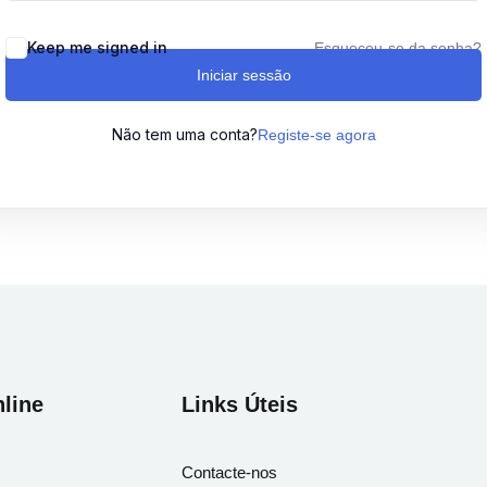
Keep me signed in
Esqueceu-se da senha?
Iniciar sessão
Lost your password?
Remember me
Não tem uma conta?
Registe-se agora
Sign up
Already have an account?
Sign in
line
Links Úteis
Contacte-nos