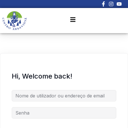
Sign in
Sign up
Sign in
Don’t have an account?
Sign up
Hi, Welcome back!
Lost your password?
Remember me