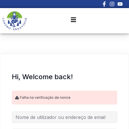
Sign in
Sign up
Sign in
Don’t have an account?
Sign up
Hi, Welcome back!
Falha na verificação de nonce
Lost your password?
Remember me