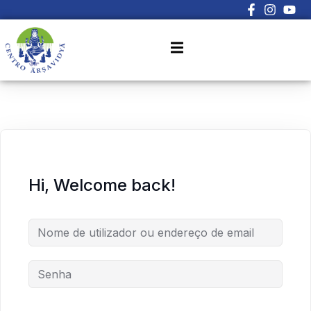
Sign in
Sign up
Sign in
Don’t have an account?
Sign up
Hi, Welcome back!
Lost your password?
Remember me