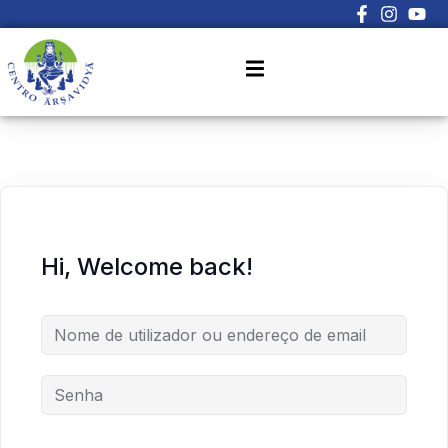
Sign in
Sign up
Sign in
Don’t have an account?
Sign up
Hi, Welcome back!
Lost your password?
Remember me