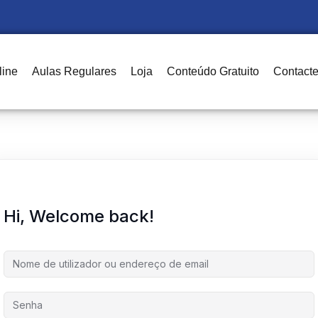
line
Aulas Regulares
Loja
Conteúdo Gratuito
Contact
Sign in
Sign up
Sign in
Don’t have an account?
Sign up
Hi, Welcome back!