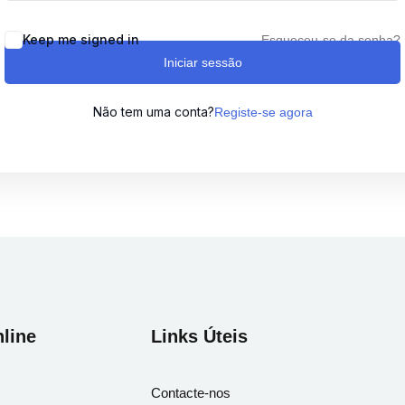
Keep me signed in
Esqueceu-se da senha?
Iniciar sessão
Lost your password?
Remember me
Não tem uma conta?
Registe-se agora
Sign up
Already have an account?
Sign in
line
Links Úteis
Contacte-nos