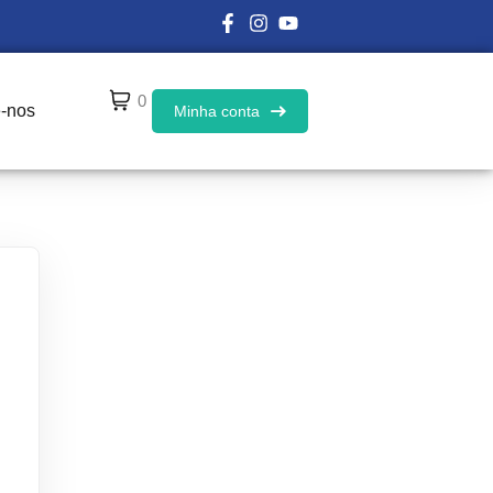
0
e-nos
Minha conta