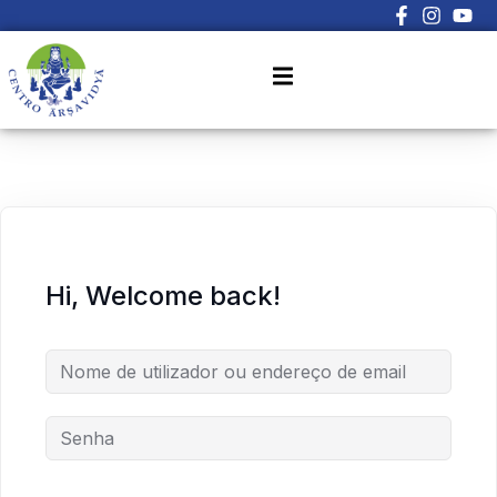
Sign in
Sign up
Sign in
Don’t have an account?
Sign up
Hi, Welcome back!
Lost your password?
Remember me