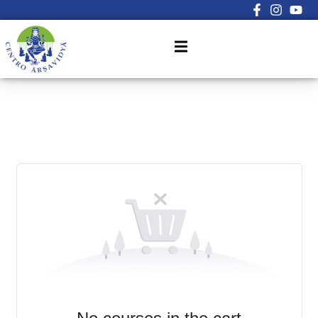
Sign in
Sign up
Sign in
Don’t have an account?
Sign up
Lost your password?
Remember me