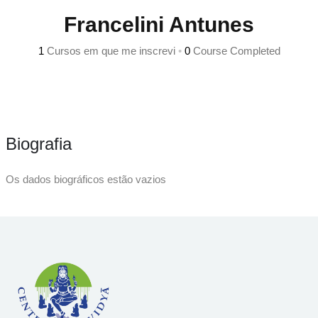
Sign up
Francelini Antunes
Already have an account?
Sign in
1
Cursos em que me inscrevi
•
0
Course Completed
Biografia
Os dados biográficos estão vazios