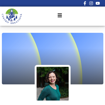
Sign in
Sign up
Sign in
Don’t have an account?
Sign up
Lost your password?
Remember me