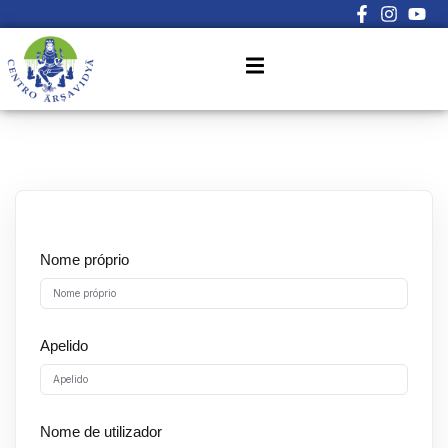
Sign in
Sign up
Sign in
Don’t have an account?
Sign up
Nome próprio
Lost your password?
Apelido
Remember me
Nome de utilizador