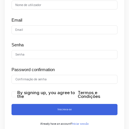
Sign up
Already have an account?
Sign in
Email
Senha
Password confirmation
By signing up, you agree to
Termos e
the
Condições
Inscreva-se
Already have an account?
Iniciar sessão