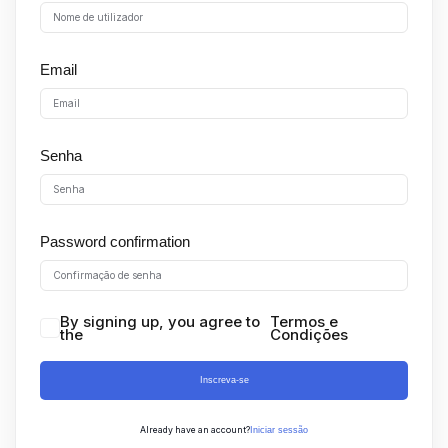
Sign up
Already have an account?
Sign in
Email
Senha
Password confirmation
By signing up, you agree to
Termos e
the
Condições
Inscreva-se
Already have an account?
Iniciar sessão