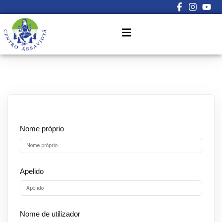
Sign in
Sign up
Sign in
Don’t have an account?
Sign up
Nome próprio
Lost your password?
Apelido
Remember me
Nome de utilizador