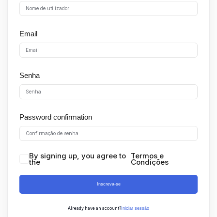
Sign up
Already have an account?
Sign in
Email
Senha
Password confirmation
By signing up, you agree to
Termos e
the
Condições
Inscreva-se
Already have an account?
Iniciar sessão