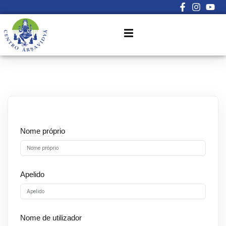
Sign in
Sign up
Sign in
Don’t have an account?
Sign up
Nome próprio
Lost your password?
Apelido
Remember me
Nome de utilizador