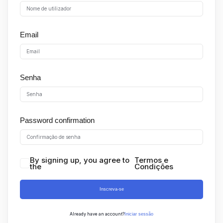
Sign up
Already have an account?
Sign in
Email
Senha
Password confirmation
By signing up, you agree to
Termos e
the
Condições
Inscreva-se
Already have an account?
Iniciar sessão