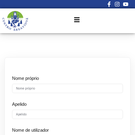
Sign in
Sign up
Sign in
Don’t have an account?
Sign up
Nome próprio
Lost your password?
Apelido
Remember me
Nome de utilizador